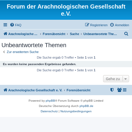
Forum der Arachnologischen Gesellschaft
e.V.
FAQ
Registrieren
Anmelden
S
Arachnologische Gesellschaft e. V.
Forenübersicht
Suche
Unbeantwortete Themen
u
Unbeantwortete Themen
c
Zur erweiterten Suche
h
Die Suche ergab 0 Treffer • Seite
1
von
1
e
Es wurden keine passenden Ergebnisse gefunden.
Die Suche ergab 0 Treffer • Seite
1
von
1
Gehe zu
Arachnologische Gesellschaft e. V.
Forenübersicht
Powered by
phpBB
® Forum Software © phpBB Limited
Deutsche Übersetzung durch
phpBB.de
Datenschutz
|
Nutzungsbedingungen