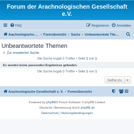
Forum der Arachnologischen Gesellschaft
e.V.
FAQ
Registrieren
Anmelden
S
Arachnologische Gesellschaft e. V.
Forenübersicht
Suche
Unbeantwortete Themen
u
Unbeantwortete Themen
c
Zur erweiterten Suche
h
Die Suche ergab 0 Treffer • Seite
1
von
1
e
Es wurden keine passenden Ergebnisse gefunden.
Die Suche ergab 0 Treffer • Seite
1
von
1
Gehe zu
Arachnologische Gesellschaft e. V.
Forenübersicht
Powered by
phpBB
® Forum Software © phpBB Limited
Deutsche Übersetzung durch
phpBB.de
Datenschutz
|
Nutzungsbedingungen