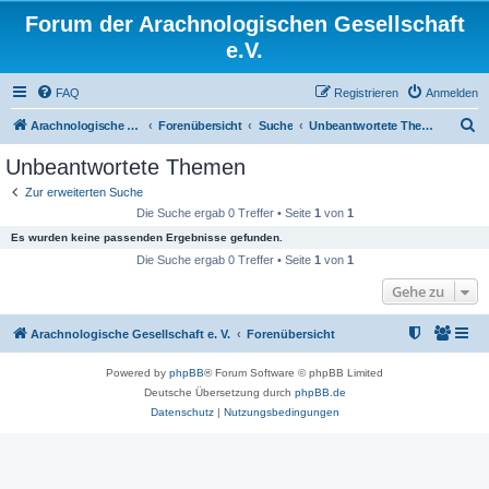
Forum der Arachnologischen Gesellschaft
e.V.
FAQ
Registrieren
Anmelden
S
Arachnologische Gesellschaft e. V.
Forenübersicht
Suche
Unbeantwortete Themen
u
Unbeantwortete Themen
c
Zur erweiterten Suche
h
Die Suche ergab 0 Treffer • Seite
1
von
1
e
Es wurden keine passenden Ergebnisse gefunden.
Die Suche ergab 0 Treffer • Seite
1
von
1
Gehe zu
Arachnologische Gesellschaft e. V.
Forenübersicht
Powered by
phpBB
® Forum Software © phpBB Limited
Deutsche Übersetzung durch
phpBB.de
Datenschutz
|
Nutzungsbedingungen