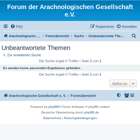
Forum der Arachnologischen Gesellschaft
e.V.
FAQ
Registrieren
Anmelden
S
Arachnologische Gesellschaft e. V.
Forenübersicht
Suche
Unbeantwortete Themen
u
Unbeantwortete Themen
c
Zur erweiterten Suche
h
Die Suche ergab 0 Treffer • Seite
1
von
1
e
Es wurden keine passenden Ergebnisse gefunden.
Die Suche ergab 0 Treffer • Seite
1
von
1
Gehe zu
Arachnologische Gesellschaft e. V.
Forenübersicht
Powered by
phpBB
® Forum Software © phpBB Limited
Deutsche Übersetzung durch
phpBB.de
Datenschutz
|
Nutzungsbedingungen