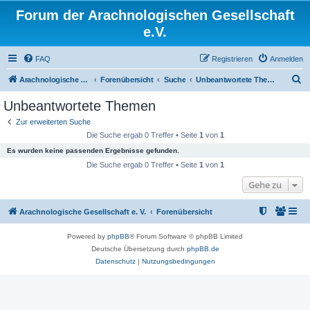
Forum der Arachnologischen Gesellschaft
e.V.
FAQ
Registrieren
Anmelden
S
Arachnologische Gesellschaft e. V.
Forenübersicht
Suche
Unbeantwortete Themen
u
Unbeantwortete Themen
c
Zur erweiterten Suche
h
Die Suche ergab 0 Treffer • Seite
1
von
1
e
Es wurden keine passenden Ergebnisse gefunden.
Die Suche ergab 0 Treffer • Seite
1
von
1
Gehe zu
Arachnologische Gesellschaft e. V.
Forenübersicht
Powered by
phpBB
® Forum Software © phpBB Limited
Deutsche Übersetzung durch
phpBB.de
Datenschutz
|
Nutzungsbedingungen