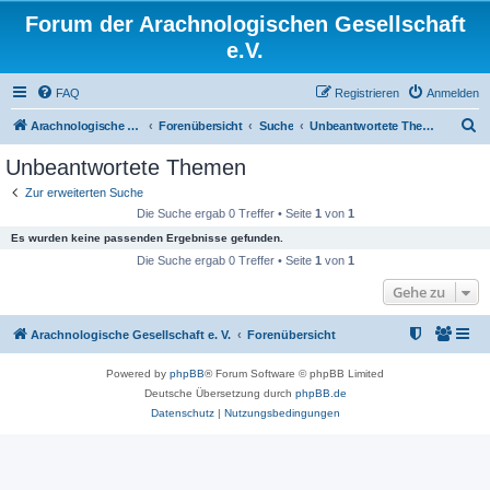
Forum der Arachnologischen Gesellschaft
e.V.
FAQ
Registrieren
Anmelden
S
Arachnologische Gesellschaft e. V.
Forenübersicht
Suche
Unbeantwortete Themen
u
Unbeantwortete Themen
c
Zur erweiterten Suche
h
Die Suche ergab 0 Treffer • Seite
1
von
1
e
Es wurden keine passenden Ergebnisse gefunden.
Die Suche ergab 0 Treffer • Seite
1
von
1
Gehe zu
Arachnologische Gesellschaft e. V.
Forenübersicht
Powered by
phpBB
® Forum Software © phpBB Limited
Deutsche Übersetzung durch
phpBB.de
Datenschutz
|
Nutzungsbedingungen