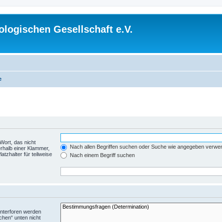
logischen Gesellschaft e.V.
e
Wort, das nicht
Nach allen Begriffen suchen oder Suche wie angegeben verwe
rhalb einer Klammer,
tzhalter für teilweise
Nach einem Begriff suchen
Unterforen werden
chen“ unten nicht