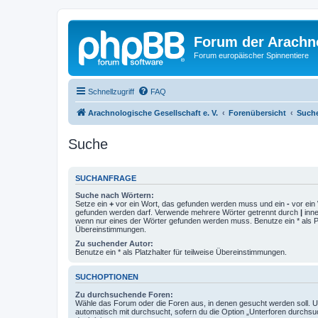
Forum der Arachno
Forum europäischer Spinnentiere
Schnellzugriff
FAQ
Arachnologische Gesellschaft e. V.
Forenübersicht
Such
Suche
SUCHANFRAGE
Suche nach Wörtern:
Setze ein
+
vor ein Wort, das gefunden werden muss und ein
-
vor ein 
gefunden werden darf. Verwende mehrere Wörter getrennt durch
|
inne
wenn nur eines der Wörter gefunden werden muss. Benutze ein * als Pla
Übereinstimmungen.
Zu suchender Autor:
Benutze ein * als Platzhalter für teilweise Übereinstimmungen.
SUCHOPTIONEN
Zu durchsuchende Foren:
Wähle das Forum oder die Foren aus, in denen gesucht werden soll. 
automatisch mit durchsucht, sofern du die Option „Unterforen durchsu