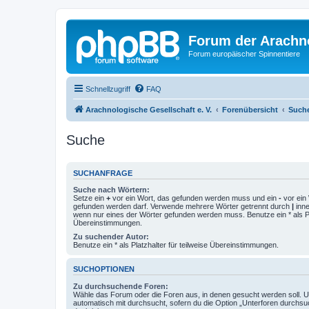
Forum der Arachno
Forum europäischer Spinnentiere
Schnellzugriff
FAQ
Arachnologische Gesellschaft e. V.
Forenübersicht
Such
Suche
SUCHANFRAGE
Suche nach Wörtern:
Setze ein
+
vor ein Wort, das gefunden werden muss und ein
-
vor ein 
gefunden werden darf. Verwende mehrere Wörter getrennt durch
|
inne
wenn nur eines der Wörter gefunden werden muss. Benutze ein * als Pla
Übereinstimmungen.
Zu suchender Autor:
Benutze ein * als Platzhalter für teilweise Übereinstimmungen.
SUCHOPTIONEN
Zu durchsuchende Foren:
Wähle das Forum oder die Foren aus, in denen gesucht werden soll. 
automatisch mit durchsucht, sofern du die Option „Unterforen durchsu