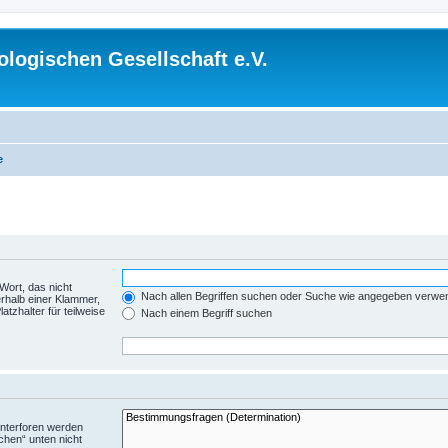
logischen Gesellschaft e.V.
e
Wort, das nicht
Nach allen Begriffen suchen oder Suche wie angegeben verwe
rhalb einer Klammer,
tzhalter für teilweise
Nach einem Begriff suchen
Unterforen werden
chen“ unten nicht