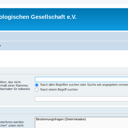
logischen Gesellschaft e.V.
e
Wort, das nicht
Nach allen Begriffen suchen oder Suche wie angegeben verwe
rhalb einer Klammer,
tzhalter für teilweise
Nach einem Begriff suchen
Unterforen werden
chen“ unten nicht