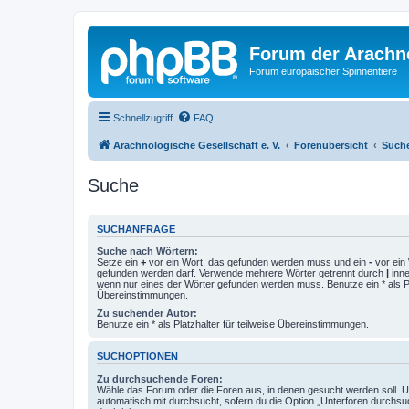
Forum der Arachno
Forum europäischer Spinnentiere
Schnellzugriff
FAQ
Arachnologische Gesellschaft e. V.
Forenübersicht
Such
Suche
SUCHANFRAGE
Suche nach Wörtern:
Setze ein
+
vor ein Wort, das gefunden werden muss und ein
-
vor ein 
gefunden werden darf. Verwende mehrere Wörter getrennt durch
|
inne
wenn nur eines der Wörter gefunden werden muss. Benutze ein * als Pla
Übereinstimmungen.
Zu suchender Autor:
Benutze ein * als Platzhalter für teilweise Übereinstimmungen.
SUCHOPTIONEN
Zu durchsuchende Foren:
Wähle das Forum oder die Foren aus, in denen gesucht werden soll. 
automatisch mit durchsucht, sofern du die Option „Unterforen durchsu