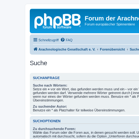
Forum der Arachno
Forum europäischer Spinnentiere
Schnellzugriff
FAQ
Arachnologische Gesellschaft e. V.
Forenübersicht
Such
Suche
SUCHANFRAGE
Suche nach Wörtern:
Setze ein
+
vor ein Wort, das gefunden werden muss und ein
-
vor ein 
gefunden werden darf. Verwende mehrere Wörter getrennt durch
|
inne
wenn nur eines der Wörter gefunden werden muss. Benutze ein * als Pla
Übereinstimmungen.
Zu suchender Autor:
Benutze ein * als Platzhalter für teilweise Übereinstimmungen.
SUCHOPTIONEN
Zu durchsuchende Foren:
Wähle das Forum oder die Foren aus, in denen gesucht werden soll. 
automatisch mit durchsucht, sofern du die Option „Unterforen durchsu