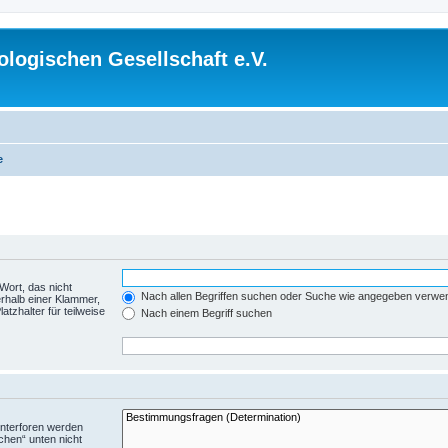
logischen Gesellschaft e.V.
e
Wort, das nicht
Nach allen Begriffen suchen oder Suche wie angegeben verwe
rhalb einer Klammer,
tzhalter für teilweise
Nach einem Begriff suchen
Unterforen werden
chen“ unten nicht