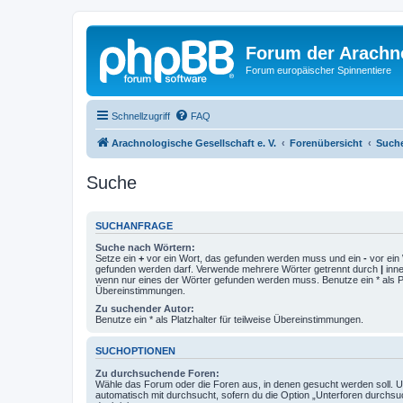
Forum der Arachno
Forum europäischer Spinnentiere
Schnellzugriff
FAQ
Arachnologische Gesellschaft e. V.
Forenübersicht
Such
Suche
SUCHANFRAGE
Suche nach Wörtern:
Setze ein
+
vor ein Wort, das gefunden werden muss und ein
-
vor ein 
gefunden werden darf. Verwende mehrere Wörter getrennt durch
|
inne
wenn nur eines der Wörter gefunden werden muss. Benutze ein * als Pla
Übereinstimmungen.
Zu suchender Autor:
Benutze ein * als Platzhalter für teilweise Übereinstimmungen.
SUCHOPTIONEN
Zu durchsuchende Foren:
Wähle das Forum oder die Foren aus, in denen gesucht werden soll. 
automatisch mit durchsucht, sofern du die Option „Unterforen durchsu