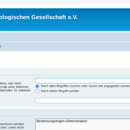
logischen Gesellschaft e.V.
e
Wort, das nicht
Nach allen Begriffen suchen oder Suche wie angegeben verwe
rhalb einer Klammer,
tzhalter für teilweise
Nach einem Begriff suchen
Unterforen werden
chen“ unten nicht