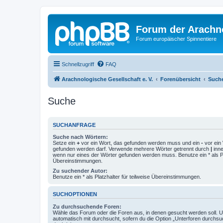
Forum der Arachno
Forum europäischer Spinnentiere
Schnellzugriff
FAQ
Arachnologische Gesellschaft e. V.
Forenübersicht
Such
Suche
SUCHANFRAGE
Suche nach Wörtern:
Setze ein
+
vor ein Wort, das gefunden werden muss und ein
-
vor ein 
gefunden werden darf. Verwende mehrere Wörter getrennt durch
|
inne
wenn nur eines der Wörter gefunden werden muss. Benutze ein * als Pla
Übereinstimmungen.
Zu suchender Autor:
Benutze ein * als Platzhalter für teilweise Übereinstimmungen.
SUCHOPTIONEN
Zu durchsuchende Foren:
Wähle das Forum oder die Foren aus, in denen gesucht werden soll. 
automatisch mit durchsucht, sofern du die Option „Unterforen durchsu