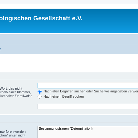
logischen Gesellschaft e.V.
e
Wort, das nicht
Nach allen Begriffen suchen oder Suche wie angegeben verwe
rhalb einer Klammer,
tzhalter für teilweise
Nach einem Begriff suchen
Unterforen werden
chen“ unten nicht