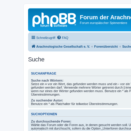
Forum der Arachno
Forum europäischer Spinnentiere
Schnellzugriff
FAQ
Arachnologische Gesellschaft e. V.
Forenübersicht
Such
Suche
SUCHANFRAGE
Suche nach Wörtern:
Setze ein
+
vor ein Wort, das gefunden werden muss und ein
-
vor ein 
gefunden werden darf. Verwende mehrere Wörter getrennt durch
|
inne
wenn nur eines der Wörter gefunden werden muss. Benutze ein * als Pla
Übereinstimmungen.
Zu suchender Autor:
Benutze ein * als Platzhalter für teilweise Übereinstimmungen.
SUCHOPTIONEN
Zu durchsuchende Foren:
Wähle das Forum oder die Foren aus, in denen gesucht werden soll. 
automatisch mit durchsucht, sofern du die Option „Unterforen durchsu