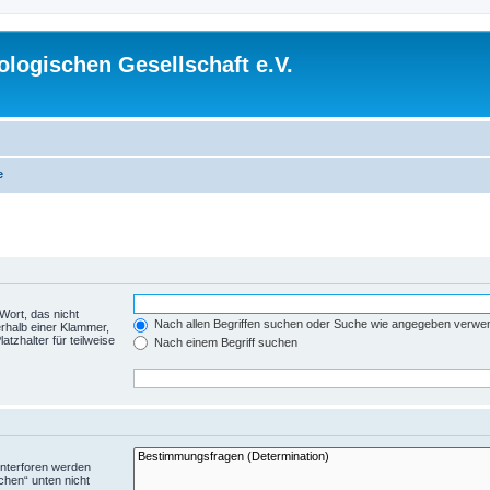
logischen Gesellschaft e.V.
e
Wort, das nicht
Nach allen Begriffen suchen oder Suche wie angegeben verwe
rhalb einer Klammer,
tzhalter für teilweise
Nach einem Begriff suchen
Unterforen werden
chen“ unten nicht