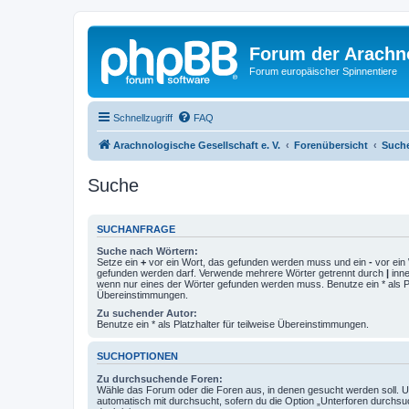
Forum der Arachno
Forum europäischer Spinnentiere
Schnellzugriff
FAQ
Arachnologische Gesellschaft e. V.
Forenübersicht
Such
Suche
SUCHANFRAGE
Suche nach Wörtern:
Setze ein
+
vor ein Wort, das gefunden werden muss und ein
-
vor ein 
gefunden werden darf. Verwende mehrere Wörter getrennt durch
|
inne
wenn nur eines der Wörter gefunden werden muss. Benutze ein * als Pla
Übereinstimmungen.
Zu suchender Autor:
Benutze ein * als Platzhalter für teilweise Übereinstimmungen.
SUCHOPTIONEN
Zu durchsuchende Foren:
Wähle das Forum oder die Foren aus, in denen gesucht werden soll. 
automatisch mit durchsucht, sofern du die Option „Unterforen durchsu