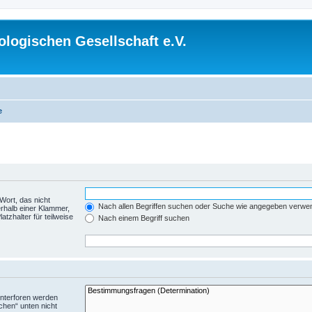
logischen Gesellschaft e.V.
e
Wort, das nicht
Nach allen Begriffen suchen oder Suche wie angegeben verwe
rhalb einer Klammer,
tzhalter für teilweise
Nach einem Begriff suchen
Unterforen werden
chen“ unten nicht