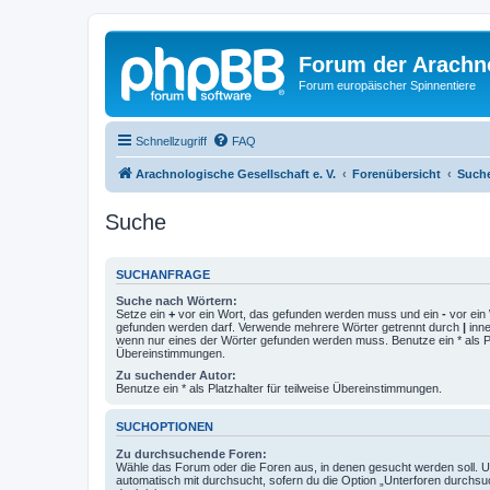
Forum der Arachno
Forum europäischer Spinnentiere
Schnellzugriff
FAQ
Arachnologische Gesellschaft e. V.
Forenübersicht
Such
Suche
SUCHANFRAGE
Suche nach Wörtern:
Setze ein
+
vor ein Wort, das gefunden werden muss und ein
-
vor ein 
gefunden werden darf. Verwende mehrere Wörter getrennt durch
|
inne
wenn nur eines der Wörter gefunden werden muss. Benutze ein * als Pla
Übereinstimmungen.
Zu suchender Autor:
Benutze ein * als Platzhalter für teilweise Übereinstimmungen.
SUCHOPTIONEN
Zu durchsuchende Foren:
Wähle das Forum oder die Foren aus, in denen gesucht werden soll. 
automatisch mit durchsucht, sofern du die Option „Unterforen durchsu