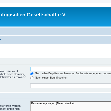
logischen Gesellschaft e.V.
e
Wort, das nicht
Nach allen Begriffen suchen oder Suche wie angegeben verwe
rhalb einer Klammer,
tzhalter für teilweise
Nach einem Begriff suchen
Unterforen werden
chen“ unten nicht