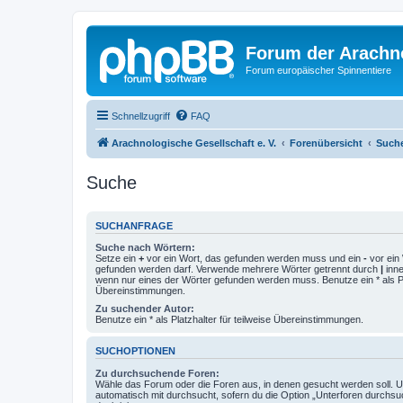
Forum der Arachno
Forum europäischer Spinnentiere
Schnellzugriff
FAQ
Arachnologische Gesellschaft e. V.
Forenübersicht
Such
Suche
SUCHANFRAGE
Suche nach Wörtern:
Setze ein
+
vor ein Wort, das gefunden werden muss und ein
-
vor ein 
gefunden werden darf. Verwende mehrere Wörter getrennt durch
|
inne
wenn nur eines der Wörter gefunden werden muss. Benutze ein * als Pla
Übereinstimmungen.
Zu suchender Autor:
Benutze ein * als Platzhalter für teilweise Übereinstimmungen.
SUCHOPTIONEN
Zu durchsuchende Foren:
Wähle das Forum oder die Foren aus, in denen gesucht werden soll. 
automatisch mit durchsucht, sofern du die Option „Unterforen durchsu