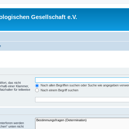
logischen Gesellschaft e.V.
e
Wort, das nicht
Nach allen Begriffen suchen oder Suche wie angegeben verwe
rhalb einer Klammer,
tzhalter für teilweise
Nach einem Begriff suchen
Unterforen werden
chen“ unten nicht