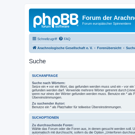
Forum der Arachno
Forum europäischer Spinnentiere
Schnellzugriff
FAQ
Arachnologische Gesellschaft e. V.
Forenübersicht
Such
Suche
SUCHANFRAGE
Suche nach Wörtern:
Setze ein
+
vor ein Wort, das gefunden werden muss und ein
-
vor ein 
gefunden werden darf. Verwende mehrere Wörter getrennt durch
|
inne
wenn nur eines der Wörter gefunden werden muss. Benutze ein * als Pla
Übereinstimmungen.
Zu suchender Autor:
Benutze ein * als Platzhalter für teilweise Übereinstimmungen.
SUCHOPTIONEN
Zu durchsuchende Foren:
Wähle das Forum oder die Foren aus, in denen gesucht werden soll. 
automatisch mit durchsucht, sofern du die Option „Unterforen durchsu