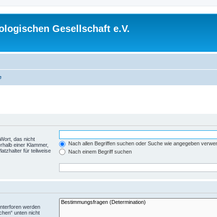
logischen Gesellschaft e.V.
e
Wort, das nicht
Nach allen Begriffen suchen oder Suche wie angegeben verwe
rhalb einer Klammer,
tzhalter für teilweise
Nach einem Begriff suchen
Unterforen werden
chen“ unten nicht