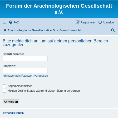
Forum der Arachnologischen Gesellschaft
e.V.
FAQ
Registrieren
Anmelden
S
Arachnologische Gesellschaft e. V.
Forenübersicht
u
Bitte melde dich an, um auf deinen persönlichen Bereich
c
zuzugreifen.
h
Benutzername:
e
Passwort:
Ich habe mein Passwort vergessen
Angemeldet bleiben
Meinen Online-Status während dieser Sitzung verbergen
REGISTRIEREN