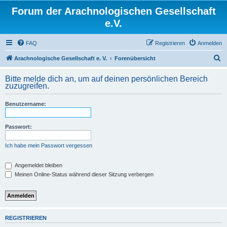
Forum der Arachnologischen Gesellschaft
e.V.
FAQ
Registrieren
Anmelden
S
Arachnologische Gesellschaft e. V.
Forenübersicht
u
Bitte melde dich an, um auf deinen persönlichen Bereich
c
zuzugreifen.
h
Benutzername:
e
Passwort:
Ich habe mein Passwort vergessen
Angemeldet bleiben
Meinen Online-Status während dieser Sitzung verbergen
REGISTRIEREN