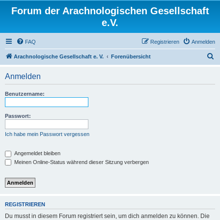
Forum der Arachnologischen Gesellschaft
e.V.
FAQ
Registrieren
Anmelden
S
Arachnologische Gesellschaft e. V.
Forenübersicht
u
Anmelden
c
h
Benutzername:
e
Passwort:
Ich habe mein Passwort vergessen
Angemeldet bleiben
Meinen Online-Status während dieser Sitzung verbergen
REGISTRIEREN
Du musst in diesem Forum registriert sein, um dich anmelden zu können. Die