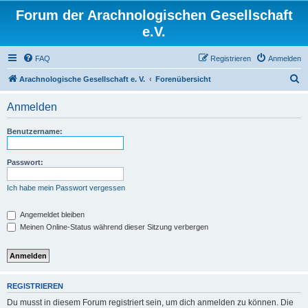
Forum der Arachnologischen Gesellschaft
e.V.
FAQ
Registrieren
Anmelden
S
Arachnologische Gesellschaft e. V.
Forenübersicht
u
Anmelden
c
h
Benutzername:
e
Passwort:
Ich habe mein Passwort vergessen
Angemeldet bleiben
Meinen Online-Status während dieser Sitzung verbergen
REGISTRIEREN
Du musst in diesem Forum registriert sein, um dich anmelden zu können. Die