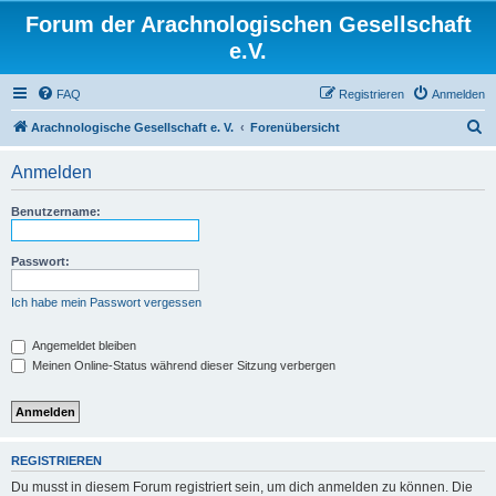
Forum der Arachnologischen Gesellschaft
e.V.
FAQ
Registrieren
Anmelden
S
Arachnologische Gesellschaft e. V.
Forenübersicht
u
Anmelden
c
h
Benutzername:
e
Passwort:
Ich habe mein Passwort vergessen
Angemeldet bleiben
Meinen Online-Status während dieser Sitzung verbergen
REGISTRIEREN
Du musst in diesem Forum registriert sein, um dich anmelden zu können. Die