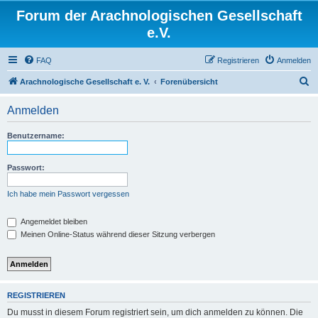
Forum der Arachnologischen Gesellschaft
e.V.
FAQ
Registrieren
Anmelden
S
Arachnologische Gesellschaft e. V.
Forenübersicht
u
Anmelden
c
h
Benutzername:
e
Passwort:
Ich habe mein Passwort vergessen
Angemeldet bleiben
Meinen Online-Status während dieser Sitzung verbergen
REGISTRIEREN
Du musst in diesem Forum registriert sein, um dich anmelden zu können. Die