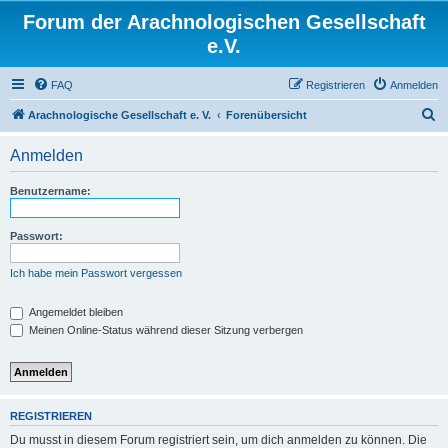
Forum der Arachnologischen Gesellschaft
e.V.
FAQ
Registrieren
Anmelden
S
Arachnologische Gesellschaft e. V.
Forenübersicht
u
Anmelden
c
h
Benutzername:
e
Passwort:
Ich habe mein Passwort vergessen
Angemeldet bleiben
Meinen Online-Status während dieser Sitzung verbergen
REGISTRIEREN
Du musst in diesem Forum registriert sein, um dich anmelden zu können. Die