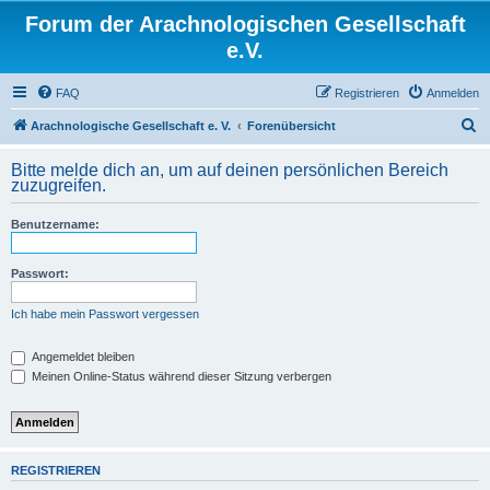
Forum der Arachnologischen Gesellschaft
e.V.
FAQ
Registrieren
Anmelden
S
Arachnologische Gesellschaft e. V.
Forenübersicht
u
Bitte melde dich an, um auf deinen persönlichen Bereich
c
zuzugreifen.
h
Benutzername:
e
Passwort:
Ich habe mein Passwort vergessen
Angemeldet bleiben
Meinen Online-Status während dieser Sitzung verbergen
REGISTRIEREN