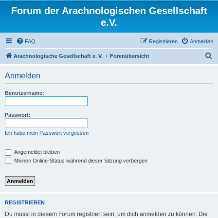
Forum der Arachnologischen Gesellschaft
e.V.
FAQ
Registrieren
Anmelden
S
Arachnologische Gesellschaft e. V.
Forenübersicht
u
Anmelden
c
h
Benutzername:
e
Passwort:
Ich habe mein Passwort vergessen
Angemeldet bleiben
Meinen Online-Status während dieser Sitzung verbergen
REGISTRIEREN
Du musst in diesem Forum registriert sein, um dich anmelden zu können. Die