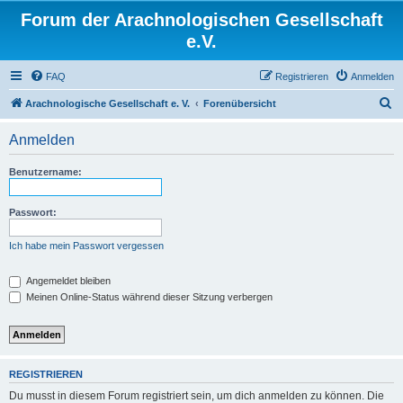
Forum der Arachnologischen Gesellschaft
e.V.
FAQ
Registrieren
Anmelden
S
Arachnologische Gesellschaft e. V.
Forenübersicht
u
Anmelden
c
h
Benutzername:
e
Passwort:
Ich habe mein Passwort vergessen
Angemeldet bleiben
Meinen Online-Status während dieser Sitzung verbergen
REGISTRIEREN
Du musst in diesem Forum registriert sein, um dich anmelden zu können. Die