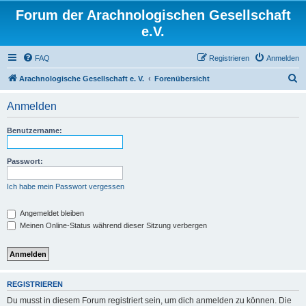
Forum der Arachnologischen Gesellschaft
e.V.
FAQ
Registrieren
Anmelden
S
Arachnologische Gesellschaft e. V.
Forenübersicht
u
Anmelden
c
h
Benutzername:
e
Passwort:
Ich habe mein Passwort vergessen
Angemeldet bleiben
Meinen Online-Status während dieser Sitzung verbergen
REGISTRIEREN
Du musst in diesem Forum registriert sein, um dich anmelden zu können. Die