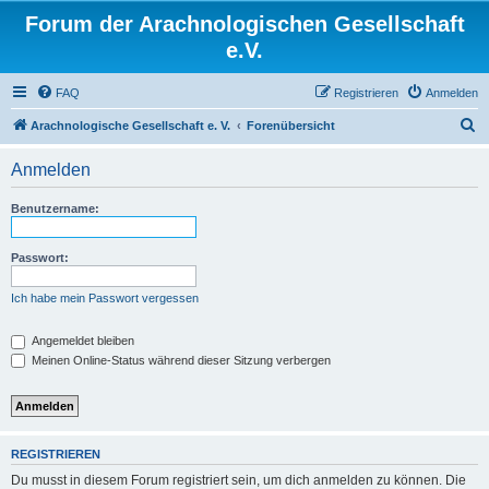
Forum der Arachnologischen Gesellschaft
e.V.
FAQ
Registrieren
Anmelden
S
Arachnologische Gesellschaft e. V.
Forenübersicht
u
Anmelden
c
h
Benutzername:
e
Passwort:
Ich habe mein Passwort vergessen
Angemeldet bleiben
Meinen Online-Status während dieser Sitzung verbergen
REGISTRIEREN
Du musst in diesem Forum registriert sein, um dich anmelden zu können. Die