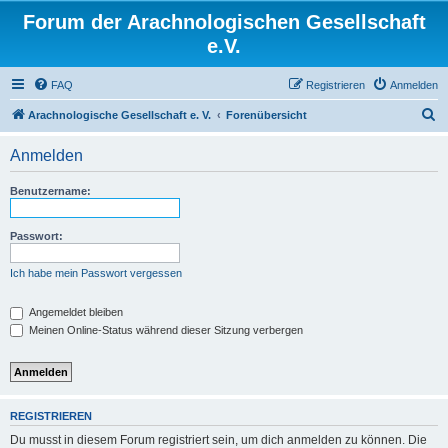
Forum der Arachnologischen Gesellschaft
e.V.
FAQ
Registrieren
Anmelden
S
Arachnologische Gesellschaft e. V.
Forenübersicht
u
Anmelden
c
h
Benutzername:
e
Passwort:
Ich habe mein Passwort vergessen
Angemeldet bleiben
Meinen Online-Status während dieser Sitzung verbergen
REGISTRIEREN
Du musst in diesem Forum registriert sein, um dich anmelden zu können. Die