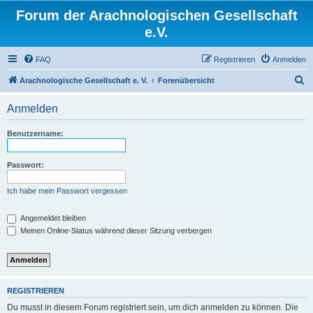
Forum der Arachnologischen Gesellschaft
e.V.
FAQ
Registrieren
Anmelden
S
Arachnologische Gesellschaft e. V.
Forenübersicht
u
Anmelden
c
h
Benutzername:
e
Passwort:
Ich habe mein Passwort vergessen
Angemeldet bleiben
Meinen Online-Status während dieser Sitzung verbergen
REGISTRIEREN
Du musst in diesem Forum registriert sein, um dich anmelden zu können. Die