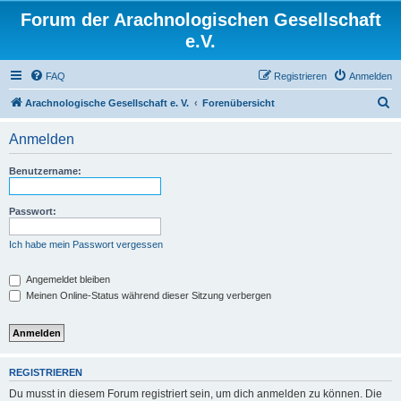
Forum der Arachnologischen Gesellschaft
e.V.
FAQ
Registrieren
Anmelden
S
Arachnologische Gesellschaft e. V.
Forenübersicht
u
Anmelden
c
h
Benutzername:
e
Passwort:
Ich habe mein Passwort vergessen
Angemeldet bleiben
Meinen Online-Status während dieser Sitzung verbergen
REGISTRIEREN
Du musst in diesem Forum registriert sein, um dich anmelden zu können. Die