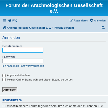
Forum der Arachnologischen Gesellschaft
e.V.
FAQ
Registrieren
Anmelden
S
Arachnologische Gesellschaft e. V.
Forenübersicht
u
Anmelden
c
h
Benutzername:
e
Passwort:
Ich habe mein Passwort vergessen
Angemeldet bleiben
Meinen Online-Status während dieser Sitzung verbergen
REGISTRIEREN
Du musst in diesem Forum registriert sein, um dich anmelden zu können. Die