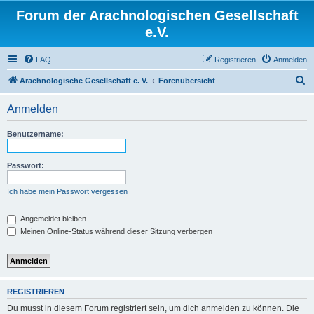
Forum der Arachnologischen Gesellschaft
e.V.
FAQ
Registrieren
Anmelden
S
Arachnologische Gesellschaft e. V.
Forenübersicht
u
Anmelden
c
h
Benutzername:
e
Passwort:
Ich habe mein Passwort vergessen
Angemeldet bleiben
Meinen Online-Status während dieser Sitzung verbergen
REGISTRIEREN
Du musst in diesem Forum registriert sein, um dich anmelden zu können. Die