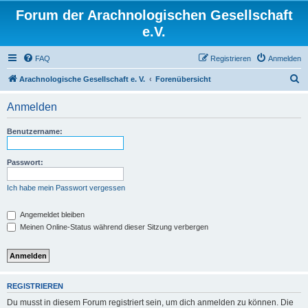
Forum der Arachnologischen Gesellschaft
e.V.
FAQ
Registrieren
Anmelden
S
Arachnologische Gesellschaft e. V.
Forenübersicht
u
Anmelden
c
h
Benutzername:
e
Passwort:
Ich habe mein Passwort vergessen
Angemeldet bleiben
Meinen Online-Status während dieser Sitzung verbergen
REGISTRIEREN
Du musst in diesem Forum registriert sein, um dich anmelden zu können. Die