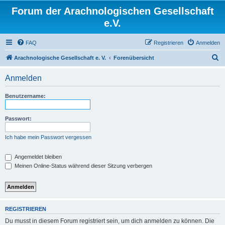
Forum der Arachnologischen Gesellschaft
e.V.
FAQ
Registrieren
Anmelden
S
Arachnologische Gesellschaft e. V.
Forenübersicht
u
Anmelden
c
h
Benutzername:
e
Passwort:
Ich habe mein Passwort vergessen
Angemeldet bleiben
Meinen Online-Status während dieser Sitzung verbergen
REGISTRIEREN
Du musst in diesem Forum registriert sein, um dich anmelden zu können. Die