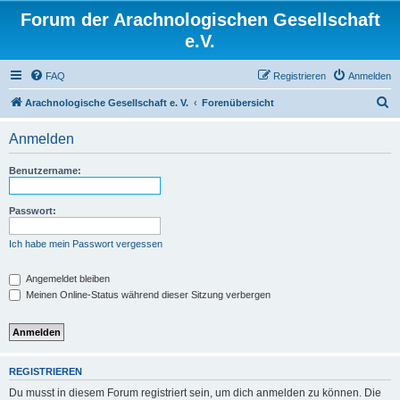
Forum der Arachnologischen Gesellschaft
e.V.
FAQ
Registrieren
Anmelden
S
Arachnologische Gesellschaft e. V.
Forenübersicht
u
Anmelden
c
h
Benutzername:
e
Passwort:
Ich habe mein Passwort vergessen
Angemeldet bleiben
Meinen Online-Status während dieser Sitzung verbergen
REGISTRIEREN
Du musst in diesem Forum registriert sein, um dich anmelden zu können. Die