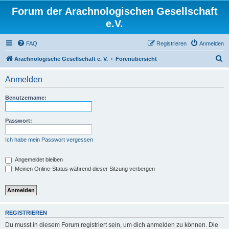
Forum der Arachnologischen Gesellschaft
e.V.
FAQ
Registrieren
Anmelden
S
Arachnologische Gesellschaft e. V.
Forenübersicht
u
Anmelden
c
h
Benutzername:
e
Passwort:
Ich habe mein Passwort vergessen
Angemeldet bleiben
Meinen Online-Status während dieser Sitzung verbergen
REGISTRIEREN
Du musst in diesem Forum registriert sein, um dich anmelden zu können. Die