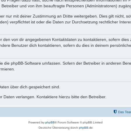
n du Fragen dazu hast, suche nach entsprechenden Informationen im Fo
n Betreiber und von ihm beauftragte Personen (Administratoren) zugäng
r nur mit deiner Zustimmung an Dritte weitergeben. Dies gilt nicht, s
n) verpflichtet ist oder die Daten zur Durchsetzung rechtlicher Interes
er den von dir angegebenen Kontaktdaten zu kontaktieren, sofern dies 
andere Benutzer dich kontaktieren, sofern du dies in deinem persönliche
, die die phpBB-Software umfassen. Sofern der Betreiber in anderen Be
ormieren.
 Daten über dich gespeichert sind.
 Daten verlangen. Kontaktiere hierzu bitte den Betreiber.
Das Tea
Powered by
phpBB
® Forum Software © phpBB Limited
Deutsche Übersetzung durch
phpBB.de