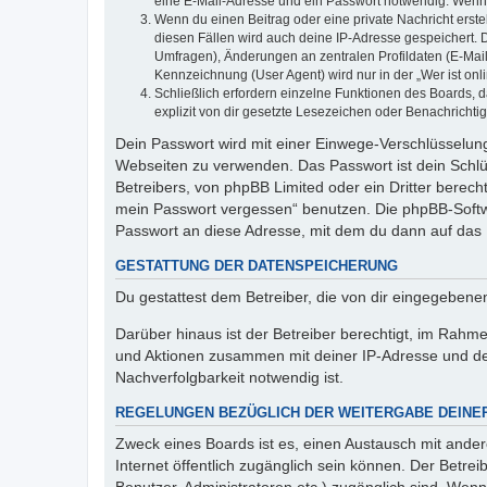
eine E-Mail-Adresse und ein Passwort notwendig. Wenn du
Wenn du einen Beitrag oder eine private Nachricht erste
diesen Fällen wird auch deine IP-Adresse gespeichert. 
Umfragen), Änderungen an zentralen Profildaten (E-Mai
Kennzeichnung (User Agent) wird nur in der „Wer ist onl
Schließlich erfordern einzelne Funktionen des Boards,
explizit von dir gesetzte Lesezeichen oder Benachrichti
Dein Passwort wird mit einer Einwege-Verschlüsselung 
Webseiten zu verwenden. Das Passwort ist dein Schlü
Betreibers, von phpBB Limited oder ein Dritter berec
mein Passwort vergessen“ benutzen. Die phpBB-Softw
Passwort an diese Adresse, mit dem du dann auf das 
GESTATTUNG DER DATENSPEICHERUNG
Du gestattest dem Betreiber, die von dir eingegeben
Darüber hinaus ist der Betreiber berechtigt, im Rahm
und Aktionen zusammen mit deiner IP-Adresse und de
Nachverfolgbarkeit notwendig ist.
REGELUNGEN BEZÜGLICH DER WEITERGABE DEINE
Zweck eines Boards ist es, einen Austausch mit andere
Internet öffentlich zugänglich sein können. Der Betrei