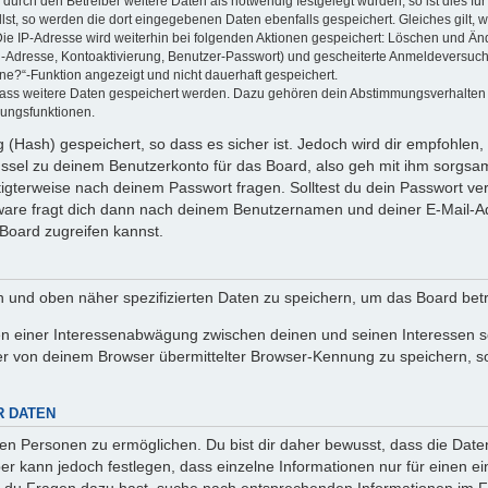
rch den Betreiber weitere Daten als notwendig festgelegt wurden, so ist dies für 
llst, so werden die dort eingegebenen Daten ebenfalls gespeichert. Gleiches gilt, 
Die IP-Adresse wird weiterhin bei folgenden Aktionen gespeichert: Löschen und Än
l-Adresse, Kontoaktivierung, Benutzer-Passwort) und gescheiterte Anmeldeversuch
ine?“-Funktion angezeigt und nicht dauerhaft gespeichert.
 dass weitere Daten gespeichert werden. Dazu gehören dein Abstimmungsverhalten
gungsfunktionen.
(Hash) gespeichert, so dass es sicher ist. Jedoch wird dir empfohlen, 
ssel zu deinem Benutzerkonto für das Board, also geh mit ihm sorgsam
htigterweise nach deinem Passwort fragen. Solltest du dein Passwort v
are fragt dich dann nach deinem Benutzernamen und deiner E-Mail-Ad
Board zugreifen kannst.
en und oben näher spezifizierten Daten zu speichern, um das Board bet
en einer Interessenabwägung zwischen deinen und seinen Interessen sow
r von deinem Browser übermittelter Browser-Kennung zu speichern, so
R DATEN
n Personen zu ermöglichen. Du bist dir daher bewusst, dass die Daten d
ber kann jedoch festlegen, dass einzelne Informationen nur für einen ei