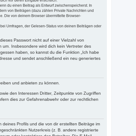
dich vor deren Eingabe ersichtlich.
wenn du einen Beitrag als Entwurf zwischenspeicherst. In
dern von Beiträgen (dazu zählen Private Nachrichten und
e. Die von deinem Browser übermittelte Browser-
 bei Umfragen, der Gelesen-Status von deinen Beiträgen oder
dieses Passwort nicht auf einer Vielzahl von
 um. Insbesondere wird dich kein Vertreter des
ergessen haben, so kannst du die Funktion „Ich habe
resse und sendet anschließend ein neu generiertes
reiben und anbieten zu können.
ie den Interessen Dritter, Zeitpunkte von Zugriffen
fern dies zur Gefahrenabwehr oder zur rechtlichen
eines Profils und die von dir erstellten Beiträge im
ngeschränkten Nutzerkreis (z. B. andere registrierte