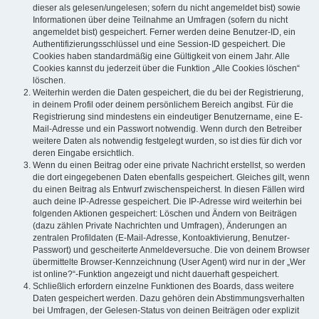
dieser als gelesen/ungelesen; sofern du nicht angemeldet bist) sowie
Informationen über deine Teilnahme an Umfragen (sofern du nicht
angemeldet bist) gespeichert. Ferner werden deine Benutzer-ID, ein
Authentifizierungsschlüssel und eine Session-ID gespeichert. Die
Cookies haben standardmäßig eine Gültigkeit von einem Jahr. Alle
Cookies kannst du jederzeit über die Funktion „Alle Cookies löschen“
löschen.
Weiterhin werden die Daten gespeichert, die du bei der Registrierung,
in deinem Profil oder deinem persönlichem Bereich angibst. Für die
Registrierung sind mindestens ein eindeutiger Benutzername, eine E-
Mail-Adresse und ein Passwort notwendig. Wenn durch den Betreiber
weitere Daten als notwendig festgelegt wurden, so ist dies für dich vor
deren Eingabe ersichtlich.
Wenn du einen Beitrag oder eine private Nachricht erstellst, so werden
die dort eingegebenen Daten ebenfalls gespeichert. Gleiches gilt, wenn
du einen Beitrag als Entwurf zwischenspeicherst. In diesen Fällen wird
auch deine IP-Adresse gespeichert. Die IP-Adresse wird weiterhin bei
folgenden Aktionen gespeichert: Löschen und Ändern von Beiträgen
(dazu zählen Private Nachrichten und Umfragen), Änderungen an
zentralen Profildaten (E-Mail-Adresse, Kontoaktivierung, Benutzer-
Passwort) und gescheiterte Anmeldeversuche. Die von deinem Browser
übermittelte Browser-Kennzeichnung (User Agent) wird nur in der „Wer
ist online?“-Funktion angezeigt und nicht dauerhaft gespeichert.
Schließlich erfordern einzelne Funktionen des Boards, dass weitere
Daten gespeichert werden. Dazu gehören dein Abstimmungsverhalten
bei Umfragen, der Gelesen-Status von deinen Beiträgen oder explizit