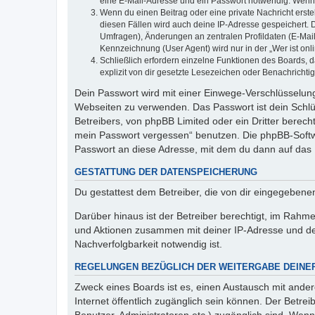
eine E-Mail-Adresse und ein Passwort notwendig. Wenn du
Wenn du einen Beitrag oder eine private Nachricht erste
diesen Fällen wird auch deine IP-Adresse gespeichert. 
Umfragen), Änderungen an zentralen Profildaten (E-Mai
Kennzeichnung (User Agent) wird nur in der „Wer ist onl
Schließlich erfordern einzelne Funktionen des Boards,
explizit von dir gesetzte Lesezeichen oder Benachrichti
Dein Passwort wird mit einer Einwege-Verschlüsselung 
Webseiten zu verwenden. Das Passwort ist dein Schlü
Betreibers, von phpBB Limited oder ein Dritter berec
mein Passwort vergessen“ benutzen. Die phpBB-Softw
Passwort an diese Adresse, mit dem du dann auf das 
GESTATTUNG DER DATENSPEICHERUNG
Du gestattest dem Betreiber, die von dir eingegeben
Darüber hinaus ist der Betreiber berechtigt, im Rahm
und Aktionen zusammen mit deiner IP-Adresse und de
Nachverfolgbarkeit notwendig ist.
REGELUNGEN BEZÜGLICH DER WEITERGABE DEINE
Zweck eines Boards ist es, einen Austausch mit andere
Internet öffentlich zugänglich sein können. Der Betrei