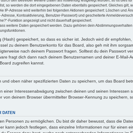
rch den Betreiber weitere Daten als notwendig festgelegt wurden, so ist dies für 
llst, so werden die dort eingegebenen Daten ebenfalls gespeichert. Gleiches gilt, 
Die IP-Adresse wird weiterhin bei folgenden Aktionen gespeichert: Löschen und Än
l-Adresse, Kontoaktivierung, Benutzer-Passwort) und gescheiterte Anmeldeversuch
ine?“-Funktion angezeigt und nicht dauerhaft gespeichert.
 dass weitere Daten gespeichert werden. Dazu gehören dein Abstimmungsverhalten
gungsfunktionen.
(Hash) gespeichert, so dass es sicher ist. Jedoch wird dir empfohlen, 
ssel zu deinem Benutzerkonto für das Board, also geh mit ihm sorgsam
htigterweise nach deinem Passwort fragen. Solltest du dein Passwort v
are fragt dich dann nach deinem Benutzernamen und deiner E-Mail-Ad
Board zugreifen kannst.
en und oben näher spezifizierten Daten zu speichern, um das Board bet
en einer Interessenabwägung zwischen deinen und seinen Interessen sow
r von deinem Browser übermittelter Browser-Kennung zu speichern, so
R DATEN
n Personen zu ermöglichen. Du bist dir daher bewusst, dass die Daten d
ber kann jedoch festlegen, dass einzelne Informationen nur für einen ei