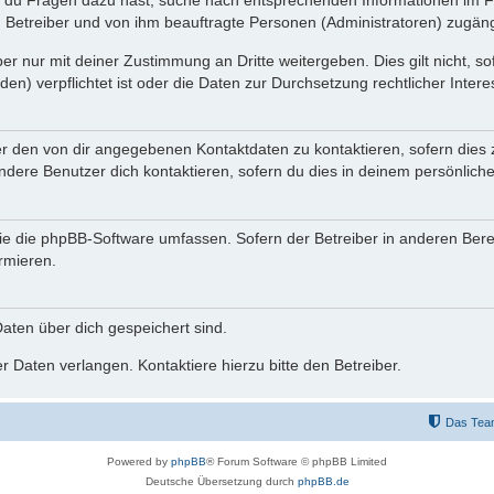
n du Fragen dazu hast, suche nach entsprechenden Informationen im Fo
n Betreiber und von ihm beauftragte Personen (Administratoren) zugäng
r nur mit deiner Zustimmung an Dritte weitergeben. Dies gilt nicht, s
n) verpflichtet ist oder die Daten zur Durchsetzung rechtlicher Interes
er den von dir angegebenen Kontaktdaten zu kontaktieren, sofern dies 
andere Benutzer dich kontaktieren, sofern du dies in deinem persönliche
, die die phpBB-Software umfassen. Sofern der Betreiber in anderen Be
ormieren.
 Daten über dich gespeichert sind.
 Daten verlangen. Kontaktiere hierzu bitte den Betreiber.
Das Tea
Powered by
phpBB
® Forum Software © phpBB Limited
Deutsche Übersetzung durch
phpBB.de