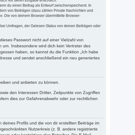
dich vor deren Eingabe ersichtlich.
wenn du einen Beitrag als Entwurf zwischenspeicherst. In
dern von Beiträgen (dazu zählen Private Nachrichten und
e. Die von deinem Browser übermittelte Browser-
 bei Umfragen, der Gelesen-Status von deinen Beiträgen oder
dieses Passwort nicht auf einer Vielzahl von
 um. Insbesondere wird dich kein Vertreter des
ergessen haben, so kannst du die Funktion „Ich habe
resse und sendet anschließend ein neu generiertes
reiben und anbieten zu können.
ie den Interessen Dritter, Zeitpunkte von Zugriffen
fern dies zur Gefahrenabwehr oder zur rechtlichen
eines Profils und die von dir erstellten Beiträge im
ngeschränkten Nutzerkreis (z. B. andere registrierte