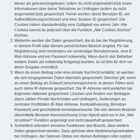
dieser als gelesen/ungelesen; sofern du nicht angemeldet bist) sowie
Informationen über deine Teilnahme an Umfragen (sofern du nicht
angemeldet bist) gespeichert. Ferner werden deine Benutzer-ID, ein
Authentifizierungsschlüssel und eine Session-ID gespeichert. Die
Cookies haben standardmäßig eine Gültigkeit von einem Jahr. Alle
Cookies kannst du jederzeit über die Funktion „Alle Cookies löschen“
löschen.
Weiterhin werden die Daten gespeichert, die du bei der Registrierung,
in deinem Profil oder deinem persönlichem Bereich angibst. Für die
Registrierung sind mindestens ein eindeutiger Benutzername, eine E-
Mail-Adresse und ein Passwort notwendig. Wenn durch den Betreiber
weitere Daten als notwendig festgelegt wurden, so ist dies für dich vor
deren Eingabe ersichtlich.
Wenn du einen Beitrag oder eine private Nachricht erstellst, so werden
die dort eingegebenen Daten ebenfalls gespeichert. Gleiches gilt, wenn
du einen Beitrag als Entwurf zwischenspeicherst. In diesen Fällen wird
auch deine IP-Adresse gespeichert. Die IP-Adresse wird weiterhin bei
folgenden Aktionen gespeichert: Löschen und Ändern von Beiträgen
(dazu zählen Private Nachrichten und Umfragen), Änderungen an
zentralen Profildaten (E-Mail-Adresse, Kontoaktivierung, Benutzer-
Passwort) und gescheiterte Anmeldeversuche. Die von deinem Browser
übermittelte Browser-Kennzeichnung (User Agent) wird nur in der „Wer
ist online?“-Funktion angezeigt und nicht dauerhaft gespeichert.
Schließlich erfordern einzelne Funktionen des Boards, dass weitere
Daten gespeichert werden. Dazu gehören dein Abstimmungsverhalten
bei Umfragen, der Gelesen-Status von deinen Beiträgen oder explizit