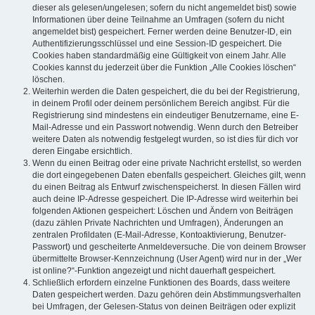
dieser als gelesen/ungelesen; sofern du nicht angemeldet bist) sowie
Informationen über deine Teilnahme an Umfragen (sofern du nicht
angemeldet bist) gespeichert. Ferner werden deine Benutzer-ID, ein
Authentifizierungsschlüssel und eine Session-ID gespeichert. Die
Cookies haben standardmäßig eine Gültigkeit von einem Jahr. Alle
Cookies kannst du jederzeit über die Funktion „Alle Cookies löschen“
löschen.
Weiterhin werden die Daten gespeichert, die du bei der Registrierung,
in deinem Profil oder deinem persönlichem Bereich angibst. Für die
Registrierung sind mindestens ein eindeutiger Benutzername, eine E-
Mail-Adresse und ein Passwort notwendig. Wenn durch den Betreiber
weitere Daten als notwendig festgelegt wurden, so ist dies für dich vor
deren Eingabe ersichtlich.
Wenn du einen Beitrag oder eine private Nachricht erstellst, so werden
die dort eingegebenen Daten ebenfalls gespeichert. Gleiches gilt, wenn
du einen Beitrag als Entwurf zwischenspeicherst. In diesen Fällen wird
auch deine IP-Adresse gespeichert. Die IP-Adresse wird weiterhin bei
folgenden Aktionen gespeichert: Löschen und Ändern von Beiträgen
(dazu zählen Private Nachrichten und Umfragen), Änderungen an
zentralen Profildaten (E-Mail-Adresse, Kontoaktivierung, Benutzer-
Passwort) und gescheiterte Anmeldeversuche. Die von deinem Browser
übermittelte Browser-Kennzeichnung (User Agent) wird nur in der „Wer
ist online?“-Funktion angezeigt und nicht dauerhaft gespeichert.
Schließlich erfordern einzelne Funktionen des Boards, dass weitere
Daten gespeichert werden. Dazu gehören dein Abstimmungsverhalten
bei Umfragen, der Gelesen-Status von deinen Beiträgen oder explizit