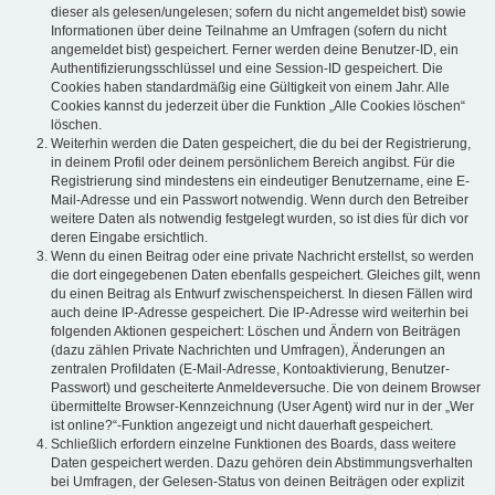
dieser als gelesen/ungelesen; sofern du nicht angemeldet bist) sowie
Informationen über deine Teilnahme an Umfragen (sofern du nicht
angemeldet bist) gespeichert. Ferner werden deine Benutzer-ID, ein
Authentifizierungsschlüssel und eine Session-ID gespeichert. Die
Cookies haben standardmäßig eine Gültigkeit von einem Jahr. Alle
Cookies kannst du jederzeit über die Funktion „Alle Cookies löschen“
löschen.
Weiterhin werden die Daten gespeichert, die du bei der Registrierung,
in deinem Profil oder deinem persönlichem Bereich angibst. Für die
Registrierung sind mindestens ein eindeutiger Benutzername, eine E-
Mail-Adresse und ein Passwort notwendig. Wenn durch den Betreiber
weitere Daten als notwendig festgelegt wurden, so ist dies für dich vor
deren Eingabe ersichtlich.
Wenn du einen Beitrag oder eine private Nachricht erstellst, so werden
die dort eingegebenen Daten ebenfalls gespeichert. Gleiches gilt, wenn
du einen Beitrag als Entwurf zwischenspeicherst. In diesen Fällen wird
auch deine IP-Adresse gespeichert. Die IP-Adresse wird weiterhin bei
folgenden Aktionen gespeichert: Löschen und Ändern von Beiträgen
(dazu zählen Private Nachrichten und Umfragen), Änderungen an
zentralen Profildaten (E-Mail-Adresse, Kontoaktivierung, Benutzer-
Passwort) und gescheiterte Anmeldeversuche. Die von deinem Browser
übermittelte Browser-Kennzeichnung (User Agent) wird nur in der „Wer
ist online?“-Funktion angezeigt und nicht dauerhaft gespeichert.
Schließlich erfordern einzelne Funktionen des Boards, dass weitere
Daten gespeichert werden. Dazu gehören dein Abstimmungsverhalten
bei Umfragen, der Gelesen-Status von deinen Beiträgen oder explizit