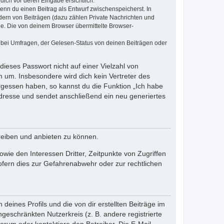
dich vor deren Eingabe ersichtlich.
wenn du einen Beitrag als Entwurf zwischenspeicherst. In
dern von Beiträgen (dazu zählen Private Nachrichten und
e. Die von deinem Browser übermittelte Browser-
 bei Umfragen, der Gelesen-Status von deinen Beiträgen oder
dieses Passwort nicht auf einer Vielzahl von
 um. Insbesondere wird dich kein Vertreter des
ergessen haben, so kannst du die Funktion „Ich habe
resse und sendet anschließend ein neu generiertes
reiben und anbieten zu können.
ie den Interessen Dritter, Zeitpunkte von Zugriffen
fern dies zur Gefahrenabwehr oder zur rechtlichen
eines Profils und die von dir erstellten Beiträge im
ngeschränkten Nutzerkreis (z. B. andere registrierte