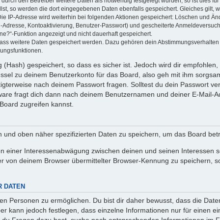
rch den Betreiber weitere Daten als notwendig festgelegt wurden, so ist dies für 
llst, so werden die dort eingegebenen Daten ebenfalls gespeichert. Gleiches gilt, 
Die IP-Adresse wird weiterhin bei folgenden Aktionen gespeichert: Löschen und Än
l-Adresse, Kontoaktivierung, Benutzer-Passwort) und gescheiterte Anmeldeversuch
ine?“-Funktion angezeigt und nicht dauerhaft gespeichert.
 dass weitere Daten gespeichert werden. Dazu gehören dein Abstimmungsverhalten
gungsfunktionen.
(Hash) gespeichert, so dass es sicher ist. Jedoch wird dir empfohlen, 
ssel zu deinem Benutzerkonto für das Board, also geh mit ihm sorgsam
htigterweise nach deinem Passwort fragen. Solltest du dein Passwort v
are fragt dich dann nach deinem Benutzernamen und deiner E-Mail-Ad
Board zugreifen kannst.
en und oben näher spezifizierten Daten zu speichern, um das Board bet
en einer Interessenabwägung zwischen deinen und seinen Interessen sow
r von deinem Browser übermittelter Browser-Kennung zu speichern, so
R DATEN
n Personen zu ermöglichen. Du bist dir daher bewusst, dass die Daten d
ber kann jedoch festlegen, dass einzelne Informationen nur für einen ei