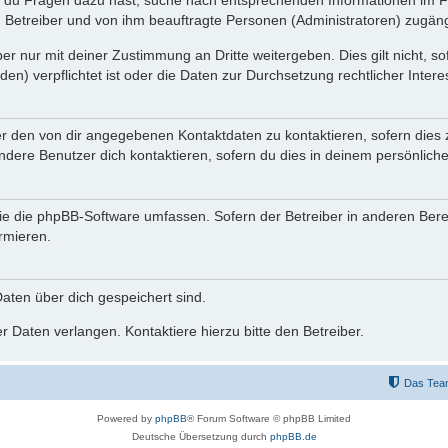
n du Fragen dazu hast, suche nach entsprechenden Informationen im Fo
n Betreiber und von ihm beauftragte Personen (Administratoren) zugäng
r nur mit deiner Zustimmung an Dritte weitergeben. Dies gilt nicht, s
n) verpflichtet ist oder die Daten zur Durchsetzung rechtlicher Interes
er den von dir angegebenen Kontaktdaten zu kontaktieren, sofern dies 
andere Benutzer dich kontaktieren, sofern du dies in deinem persönliche
, die die phpBB-Software umfassen. Sofern der Betreiber in anderen Be
ormieren.
 Daten über dich gespeichert sind.
 Daten verlangen. Kontaktiere hierzu bitte den Betreiber.
Das Tea
Powered by
phpBB
® Forum Software © phpBB Limited
Deutsche Übersetzung durch
phpBB.de