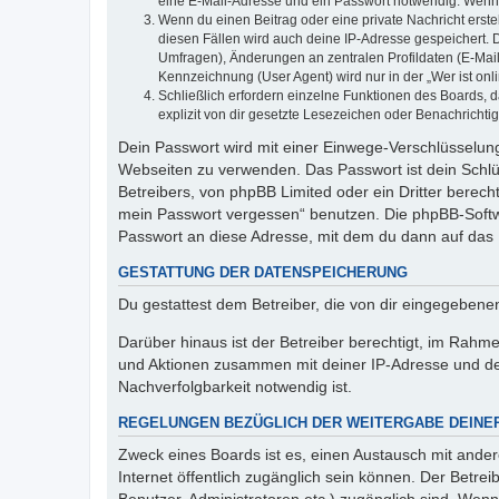
eine E-Mail-Adresse und ein Passwort notwendig. Wenn du
Wenn du einen Beitrag oder eine private Nachricht erste
diesen Fällen wird auch deine IP-Adresse gespeichert. 
Umfragen), Änderungen an zentralen Profildaten (E-Mai
Kennzeichnung (User Agent) wird nur in der „Wer ist onl
Schließlich erfordern einzelne Funktionen des Boards,
explizit von dir gesetzte Lesezeichen oder Benachrichti
Dein Passwort wird mit einer Einwege-Verschlüsselung 
Webseiten zu verwenden. Das Passwort ist dein Schlü
Betreibers, von phpBB Limited oder ein Dritter berec
mein Passwort vergessen“ benutzen. Die phpBB-Softw
Passwort an diese Adresse, mit dem du dann auf das 
GESTATTUNG DER DATENSPEICHERUNG
Du gestattest dem Betreiber, die von dir eingegeben
Darüber hinaus ist der Betreiber berechtigt, im Rahm
und Aktionen zusammen mit deiner IP-Adresse und de
Nachverfolgbarkeit notwendig ist.
REGELUNGEN BEZÜGLICH DER WEITERGABE DEINE
Zweck eines Boards ist es, einen Austausch mit andere
Internet öffentlich zugänglich sein können. Der Betrei