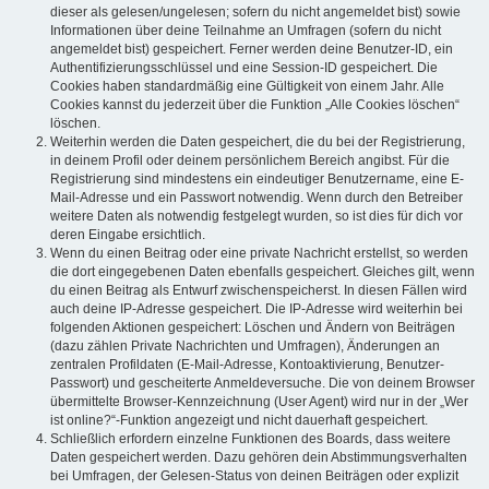
dieser als gelesen/ungelesen; sofern du nicht angemeldet bist) sowie
Informationen über deine Teilnahme an Umfragen (sofern du nicht
angemeldet bist) gespeichert. Ferner werden deine Benutzer-ID, ein
Authentifizierungsschlüssel und eine Session-ID gespeichert. Die
Cookies haben standardmäßig eine Gültigkeit von einem Jahr. Alle
Cookies kannst du jederzeit über die Funktion „Alle Cookies löschen“
löschen.
Weiterhin werden die Daten gespeichert, die du bei der Registrierung,
in deinem Profil oder deinem persönlichem Bereich angibst. Für die
Registrierung sind mindestens ein eindeutiger Benutzername, eine E-
Mail-Adresse und ein Passwort notwendig. Wenn durch den Betreiber
weitere Daten als notwendig festgelegt wurden, so ist dies für dich vor
deren Eingabe ersichtlich.
Wenn du einen Beitrag oder eine private Nachricht erstellst, so werden
die dort eingegebenen Daten ebenfalls gespeichert. Gleiches gilt, wenn
du einen Beitrag als Entwurf zwischenspeicherst. In diesen Fällen wird
auch deine IP-Adresse gespeichert. Die IP-Adresse wird weiterhin bei
folgenden Aktionen gespeichert: Löschen und Ändern von Beiträgen
(dazu zählen Private Nachrichten und Umfragen), Änderungen an
zentralen Profildaten (E-Mail-Adresse, Kontoaktivierung, Benutzer-
Passwort) und gescheiterte Anmeldeversuche. Die von deinem Browser
übermittelte Browser-Kennzeichnung (User Agent) wird nur in der „Wer
ist online?“-Funktion angezeigt und nicht dauerhaft gespeichert.
Schließlich erfordern einzelne Funktionen des Boards, dass weitere
Daten gespeichert werden. Dazu gehören dein Abstimmungsverhalten
bei Umfragen, der Gelesen-Status von deinen Beiträgen oder explizit