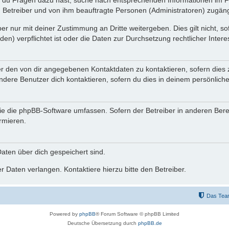
n du Fragen dazu hast, suche nach entsprechenden Informationen im Fo
n Betreiber und von ihm beauftragte Personen (Administratoren) zugäng
r nur mit deiner Zustimmung an Dritte weitergeben. Dies gilt nicht, s
n) verpflichtet ist oder die Daten zur Durchsetzung rechtlicher Interes
er den von dir angegebenen Kontaktdaten zu kontaktieren, sofern dies 
andere Benutzer dich kontaktieren, sofern du dies in deinem persönliche
, die die phpBB-Software umfassen. Sofern der Betreiber in anderen Be
ormieren.
 Daten über dich gespeichert sind.
 Daten verlangen. Kontaktiere hierzu bitte den Betreiber.
Das Tea
Powered by
phpBB
® Forum Software © phpBB Limited
Deutsche Übersetzung durch
phpBB.de