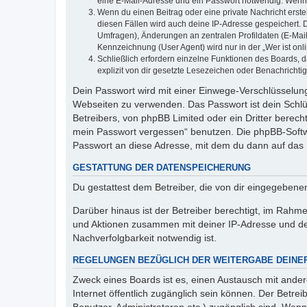
eine E-Mail-Adresse und ein Passwort notwendig. Wenn du
Wenn du einen Beitrag oder eine private Nachricht erste
diesen Fällen wird auch deine IP-Adresse gespeichert. 
Umfragen), Änderungen an zentralen Profildaten (E-Mai
Kennzeichnung (User Agent) wird nur in der „Wer ist onl
Schließlich erfordern einzelne Funktionen des Boards,
explizit von dir gesetzte Lesezeichen oder Benachrichti
Dein Passwort wird mit einer Einwege-Verschlüsselung 
Webseiten zu verwenden. Das Passwort ist dein Schlü
Betreibers, von phpBB Limited oder ein Dritter berec
mein Passwort vergessen“ benutzen. Die phpBB-Softw
Passwort an diese Adresse, mit dem du dann auf das 
GESTATTUNG DER DATENSPEICHERUNG
Du gestattest dem Betreiber, die von dir eingegeben
Darüber hinaus ist der Betreiber berechtigt, im Rahm
und Aktionen zusammen mit deiner IP-Adresse und de
Nachverfolgbarkeit notwendig ist.
REGELUNGEN BEZÜGLICH DER WEITERGABE DEINE
Zweck eines Boards ist es, einen Austausch mit andere
Internet öffentlich zugänglich sein können. Der Betrei