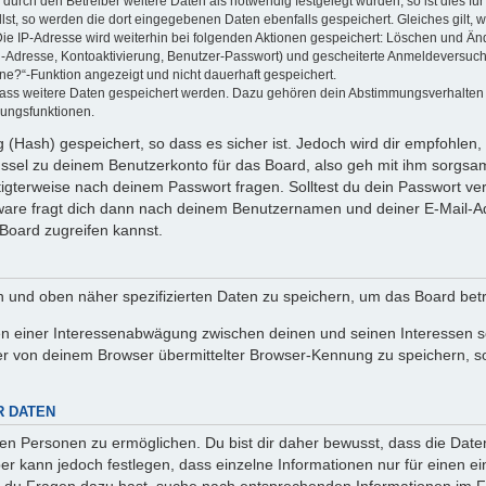
rch den Betreiber weitere Daten als notwendig festgelegt wurden, so ist dies für 
llst, so werden die dort eingegebenen Daten ebenfalls gespeichert. Gleiches gilt, 
Die IP-Adresse wird weiterhin bei folgenden Aktionen gespeichert: Löschen und Än
l-Adresse, Kontoaktivierung, Benutzer-Passwort) und gescheiterte Anmeldeversuch
ine?“-Funktion angezeigt und nicht dauerhaft gespeichert.
 dass weitere Daten gespeichert werden. Dazu gehören dein Abstimmungsverhalten
gungsfunktionen.
(Hash) gespeichert, so dass es sicher ist. Jedoch wird dir empfohlen, 
ssel zu deinem Benutzerkonto für das Board, also geh mit ihm sorgsam
htigterweise nach deinem Passwort fragen. Solltest du dein Passwort v
are fragt dich dann nach deinem Benutzernamen und deiner E-Mail-Ad
Board zugreifen kannst.
en und oben näher spezifizierten Daten zu speichern, um das Board bet
en einer Interessenabwägung zwischen deinen und seinen Interessen sow
r von deinem Browser übermittelter Browser-Kennung zu speichern, so
R DATEN
n Personen zu ermöglichen. Du bist dir daher bewusst, dass die Daten d
ber kann jedoch festlegen, dass einzelne Informationen nur für einen ei