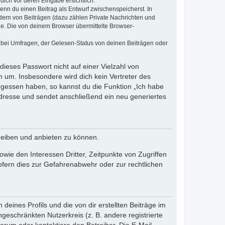
dich vor deren Eingabe ersichtlich.
wenn du einen Beitrag als Entwurf zwischenspeicherst. In
dern von Beiträgen (dazu zählen Private Nachrichten und
e. Die von deinem Browser übermittelte Browser-
 bei Umfragen, der Gelesen-Status von deinen Beiträgen oder
dieses Passwort nicht auf einer Vielzahl von
 um. Insbesondere wird dich kein Vertreter des
ergessen haben, so kannst du die Funktion „Ich habe
resse und sendet anschließend ein neu generiertes
reiben und anbieten zu können.
ie den Interessen Dritter, Zeitpunkte von Zugriffen
fern dies zur Gefahrenabwehr oder zur rechtlichen
eines Profils und die von dir erstellten Beiträge im
ngeschränkten Nutzerkreis (z. B. andere registrierte