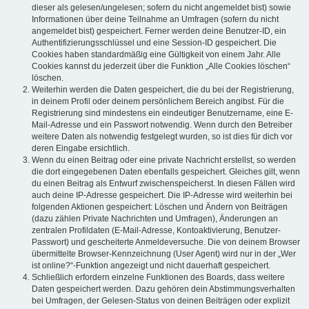
dieser als gelesen/ungelesen; sofern du nicht angemeldet bist) sowie
Informationen über deine Teilnahme an Umfragen (sofern du nicht
angemeldet bist) gespeichert. Ferner werden deine Benutzer-ID, ein
Authentifizierungsschlüssel und eine Session-ID gespeichert. Die
Cookies haben standardmäßig eine Gültigkeit von einem Jahr. Alle
Cookies kannst du jederzeit über die Funktion „Alle Cookies löschen“
löschen.
Weiterhin werden die Daten gespeichert, die du bei der Registrierung,
in deinem Profil oder deinem persönlichem Bereich angibst. Für die
Registrierung sind mindestens ein eindeutiger Benutzername, eine E-
Mail-Adresse und ein Passwort notwendig. Wenn durch den Betreiber
weitere Daten als notwendig festgelegt wurden, so ist dies für dich vor
deren Eingabe ersichtlich.
Wenn du einen Beitrag oder eine private Nachricht erstellst, so werden
die dort eingegebenen Daten ebenfalls gespeichert. Gleiches gilt, wenn
du einen Beitrag als Entwurf zwischenspeicherst. In diesen Fällen wird
auch deine IP-Adresse gespeichert. Die IP-Adresse wird weiterhin bei
folgenden Aktionen gespeichert: Löschen und Ändern von Beiträgen
(dazu zählen Private Nachrichten und Umfragen), Änderungen an
zentralen Profildaten (E-Mail-Adresse, Kontoaktivierung, Benutzer-
Passwort) und gescheiterte Anmeldeversuche. Die von deinem Browser
übermittelte Browser-Kennzeichnung (User Agent) wird nur in der „Wer
ist online?“-Funktion angezeigt und nicht dauerhaft gespeichert.
Schließlich erfordern einzelne Funktionen des Boards, dass weitere
Daten gespeichert werden. Dazu gehören dein Abstimmungsverhalten
bei Umfragen, der Gelesen-Status von deinen Beiträgen oder explizit