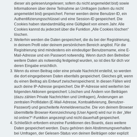
dieser als gelesen/ungelesen; sofern du nicht angemeldet bist) sowie
Informationen über deine Teilnahme an Umfragen (sofern du nicht
angemeldet bist) gespeichert. Ferner werden deine Benutzer-ID, ein
Authentifizierungsschlüssel und eine Session-ID gespeichert. Die
Cookies haben standardmäßig eine Gültigkeit von einem Jahr. Alle
Cookies kannst du jederzeit über die Funktion „Alle Cookies löschen“
löschen.
Weiterhin werden die Daten gespeichert, die du bei der Registrierung,
in deinem Profil oder deinem persönlichem Bereich angibst. Für die
Registrierung sind mindestens ein eindeutiger Benutzername, eine E-
Mail-Adresse und ein Passwort notwendig. Wenn durch den Betreiber
weitere Daten als notwendig festgelegt wurden, so ist dies für dich vor
deren Eingabe ersichtlich.
Wenn du einen Beitrag oder eine private Nachricht erstellst, so werden
die dort eingegebenen Daten ebenfalls gespeichert. Gleiches gilt, wenn
du einen Beitrag als Entwurf zwischenspeicherst. In diesen Fällen wird
auch deine IP-Adresse gespeichert. Die IP-Adresse wird weiterhin bei
folgenden Aktionen gespeichert: Löschen und Ändern von Beiträgen
(dazu zählen Private Nachrichten und Umfragen), Änderungen an
zentralen Profildaten (E-Mail-Adresse, Kontoaktivierung, Benutzer-
Passwort) und gescheiterte Anmeldeversuche. Die von deinem Browser
übermittelte Browser-Kennzeichnung (User Agent) wird nur in der „Wer
ist online?“-Funktion angezeigt und nicht dauerhaft gespeichert.
Schließlich erfordern einzelne Funktionen des Boards, dass weitere
Daten gespeichert werden. Dazu gehören dein Abstimmungsverhalten
bei Umfragen, der Gelesen-Status von deinen Beiträgen oder explizit