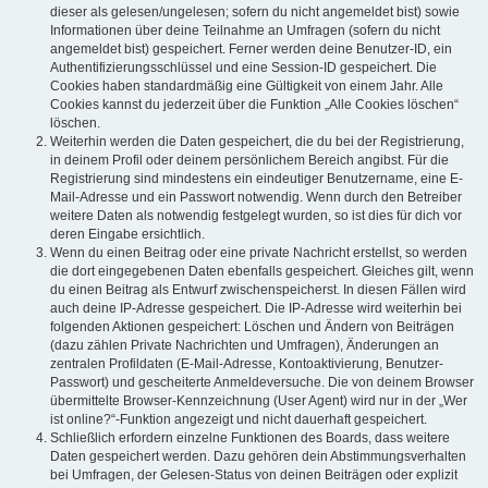
dieser als gelesen/ungelesen; sofern du nicht angemeldet bist) sowie
Informationen über deine Teilnahme an Umfragen (sofern du nicht
angemeldet bist) gespeichert. Ferner werden deine Benutzer-ID, ein
Authentifizierungsschlüssel und eine Session-ID gespeichert. Die
Cookies haben standardmäßig eine Gültigkeit von einem Jahr. Alle
Cookies kannst du jederzeit über die Funktion „Alle Cookies löschen“
löschen.
Weiterhin werden die Daten gespeichert, die du bei der Registrierung,
in deinem Profil oder deinem persönlichem Bereich angibst. Für die
Registrierung sind mindestens ein eindeutiger Benutzername, eine E-
Mail-Adresse und ein Passwort notwendig. Wenn durch den Betreiber
weitere Daten als notwendig festgelegt wurden, so ist dies für dich vor
deren Eingabe ersichtlich.
Wenn du einen Beitrag oder eine private Nachricht erstellst, so werden
die dort eingegebenen Daten ebenfalls gespeichert. Gleiches gilt, wenn
du einen Beitrag als Entwurf zwischenspeicherst. In diesen Fällen wird
auch deine IP-Adresse gespeichert. Die IP-Adresse wird weiterhin bei
folgenden Aktionen gespeichert: Löschen und Ändern von Beiträgen
(dazu zählen Private Nachrichten und Umfragen), Änderungen an
zentralen Profildaten (E-Mail-Adresse, Kontoaktivierung, Benutzer-
Passwort) und gescheiterte Anmeldeversuche. Die von deinem Browser
übermittelte Browser-Kennzeichnung (User Agent) wird nur in der „Wer
ist online?“-Funktion angezeigt und nicht dauerhaft gespeichert.
Schließlich erfordern einzelne Funktionen des Boards, dass weitere
Daten gespeichert werden. Dazu gehören dein Abstimmungsverhalten
bei Umfragen, der Gelesen-Status von deinen Beiträgen oder explizit